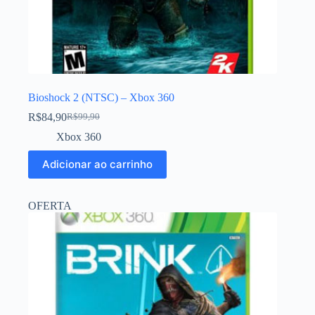
Bioshock 2 (NTSC) – Xbox 360
R$
84,90
R$
99,90
Xbox 360
Adicionar ao carrinho
OFERTA